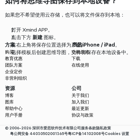
如何将思维导图保存到本地设备？
如果您不希望使用云存储，也可以将文件保存到本地：
打开 Xmind APP。
点击下方 
新建
 图标。
方案
在右上角将保存位置选择为 
产品
我的iPhone / iPad
。
购买
选择模板后创建思维导图，文件将保存在本地设备中。
功能总览
教育优惠
下载
团队方案
在线使用
企业定价
非营利组织
资源
公司
博客
关于我们
图库
加入我们
帮助中心
最近更新
用户手册
协议与政策
© 2006-2026 深圳市爱思软件技术有限公司
服务条款
隐私政策
粤公网安备 44030502001365号
粤ICP备14102008号
Cookies 设置