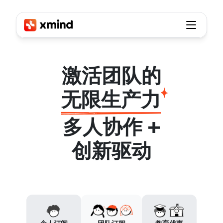
Xmind - Mind Map & Brainstorm Tool
Scalable
plans
for
growing
teams
激活团队的
无限生产力
多人协作 +
创新驱动