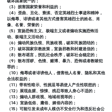
破坏国家统一的；
（3）损害国家荣誉和利益的；
（4）歪曲、丑化、亵渎、否定英雄烈士事迹和精神，
以侮辱、诽谤或者其他方式侵害英雄烈士的姓名、肖
像、名誉、荣誉的；
（5）宣扬恐怖主义、极端主义或者煽动实施恐怖活
动、极端主义活动的；
（6）煽动民族仇恨、民族歧视，破坏民族团结的；
（7）破坏国家宗教政策，宣扬邪教和封建迷信的；
（8）散布谣言，扰乱社会秩序，破坏社会稳定的；
（9）散布淫秽、色情、赌博、暴力、恐怖或者教唆犯
罪的；
（10）侮辱或者诽谤他人，侵害他人名誉、隐私和其他
合法权益的；
（11）带有性暗示、性挑逗等易使人产生性联想的；
（12）展现血腥、惊悚、残忍等致人身心不适的；
（13）煽动人群歧视、地域歧视等的；
（14）宣扬低俗、庸俗、媚俗内容的；
（15）可能引发未成年人模仿不安全行为和违反社会公