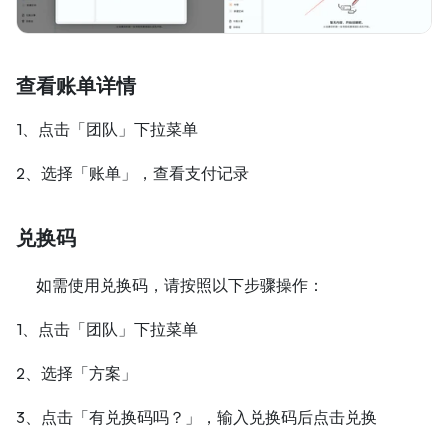
查看账单详情
1、点击「团队」下拉菜单 
2、选择「账单」，查看支付记录
兑换码
如需使用兑换码，请按照以下步骤操作：
1、点击「团队」下拉菜单 
2、选择「方案」
3、点击「有兑换码吗？」，输入兑换码后点击兑换