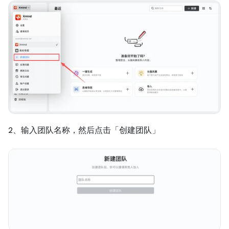
2、输入团队名称，然后点击「创建团队」