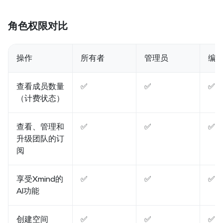
角色权限对比
操作
所有者
管理员
编
查看成员数量
✅
✅
✅
（计费状态）
查看、管理和
✅
✅
✅
升级团队的订
阅
享受Xmind的
✅
✅
✅
AI功能
创建空间
✅
✅
✅