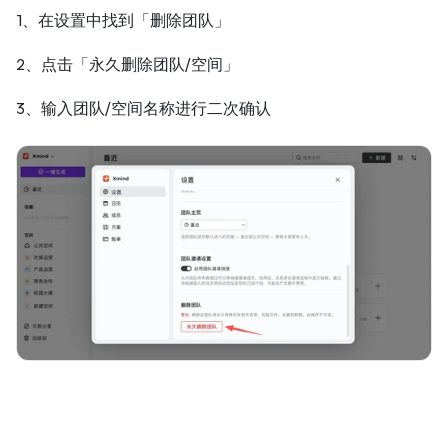
1、在设置中找到「删除团队」
2、点击「永久删除团队/空间」 
3、输入团队/空间名称进行二次确认