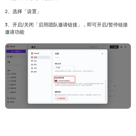
2、选择「设置」
3、开启/关闭「启用团队邀请链接」，即可开启/暂停链接
邀请功能