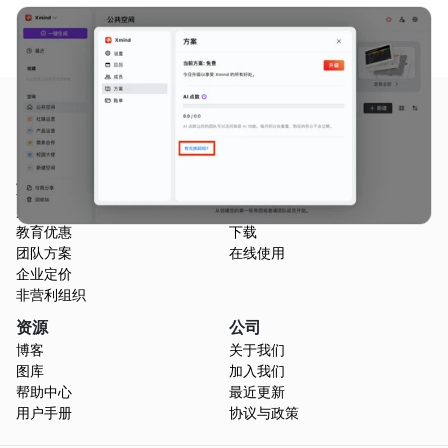
方案
产品
购买
功能总览
教育优惠
下载
团队方案
在线使用
企业定价
非营利组织
资源
公司
博客
关于我们
图库
加入我们
帮助中心
最近更新
用户手册
协议与政策