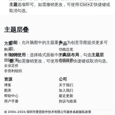
主题
选项即可。如需撤销更改，可使用
Ctrl+Z
快捷键或
取消勾选。 
主题层叠
功能
：允许脑图中的主题重叠，为创意导图提供更多可
方案
产品
能。
购买
功能总览
如何使用
：选择格式面板中的
高级布局
，勾选
主题层
教育优惠
下载
团队方案
在线使用
叠
。如需撤销更改，可使用
Ctrl+Z
快捷键或取消勾选。 
企业定价
非营利组织
资源
公司
博客
关于我们
图库
加入我们
帮助中心
最近更新
用户手册
协议与政策
© 2006-2026 深圳市爱思软件技术有限公司
服务条款
隐私政策