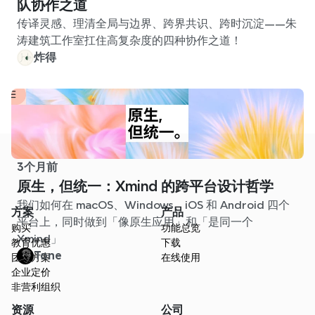
队协作之道
传译灵感、理清全局与边界、跨界共识、跨时沉淀——朱
涛建筑工作室扛住高复杂度的四种协作之道！
炸得
3个月前
原生，但统一：Xmind 的跨平台设计哲学
我们如何在 macOS、Windows、iOS 和 Android 四个
方案
产品
平台上，同时做到「像原生应用」和「是同一个
购买
功能总览
Xmind」
教育优惠
下载
Tone
团队方案
在线使用
企业定价
非营利组织
资源
公司