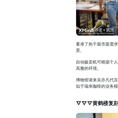
看准了热干面市面需求
景。
自动贩卖机可根据个人
高雅的环境。
博物馆请来吴亦凡代言
似于瑞幸咖啡的业务模
▽▽▽黄鹤楼复