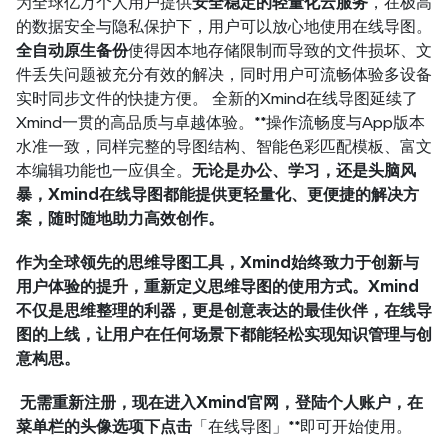
为全球亿万个人用户提供
安全稳定的轻量化云服务
，在极高
的数据安全与隐私保护下，用户可以放心地使用在线导图。
全自动原生备份
使得因本地存储限制而导致的文件损坏、文
件丢失问题被充分有效的解决，同时用户可流畅体验多设备
实时同步文件的快捷方便。 全新的Xmind在线导图延续了
Xmind一贯的高品质与卓越体验。**操作流畅度与App版本
水准一致，同样完整的导图结构、智能色彩匹配模板、富文
本编辑功能也一应俱全。
无论是办公、学习，还是头脑风
暴，Xmind在线导图都能提供更轻量化、更便捷的解决方
案，随时随地助力高效创作。 
作为全球领先的思维导图工具，Xmind始终致力于创新与
用户体验的提升，重新定义思维导图的使用方式。Xmind
不仅是思维整理的利器，更是创意表达的最佳伙伴，在线导
图的上线，让用户在任何场景下都能轻松实现知识管理与创
意构思。
 无需重新注册，现在进入Xmind官网，登陆个人账户，在
菜单栏的头像选项下点击
「在线导图」**即可开始使用。 