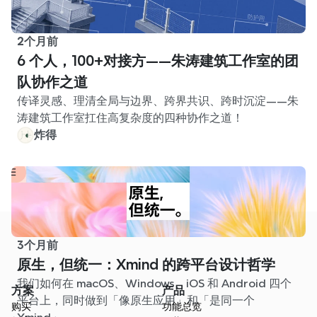
2个月前
6 个人，100+对接方——朱涛建筑工作室的团
队协作之道
传译灵感、理清全局与边界、跨界共识、跨时沉淀——朱
涛建筑工作室扛住高复杂度的四种协作之道！
炸得
3个月前
原生，但统一：Xmind 的跨平台设计哲学
我们如何在 macOS、Windows、iOS 和 Android 四个
方案
产品
平台上，同时做到「像原生应用」和「是同一个
购买
功能总览