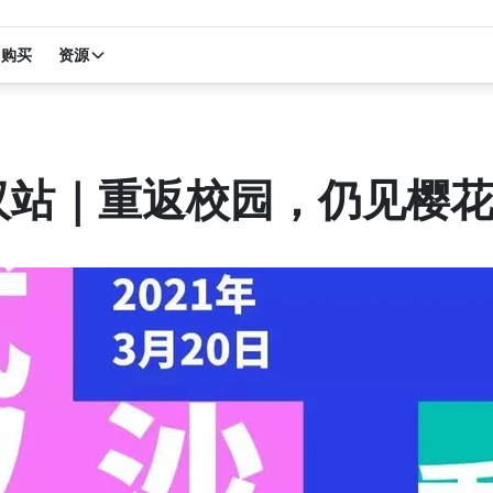
购买
资源
汉站｜重返校园，仍见樱