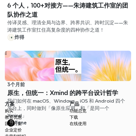
6 个人，100+对接方——朱涛建筑工作室的团
队协作之道
传译灵感、理清全局与边界、跨界共识、跨时沉淀——朱
涛建筑工作室扛住高复杂度的四种协作之道！
炸得
3个月前
原生，但统一：Xmind 的跨平台设计哲学
我们如何在 macOS、Windows、iOS 和 Android 四个
方案
产品
平台上，同时做到「像原生应用」和「是同一个
购买
功能总览
Xmind」
教育优惠
下载
Tone
团队方案
在线使用
企业定价