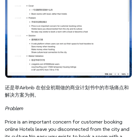
还是举Airbnb 在创业初期做的商业计划书中的市场痛点和
解决方案为例。
Problem
Price is an important concern for customer booking 
online Hotels leave you disconnected from the city and 
its culture No easy way exists to book a room with a 