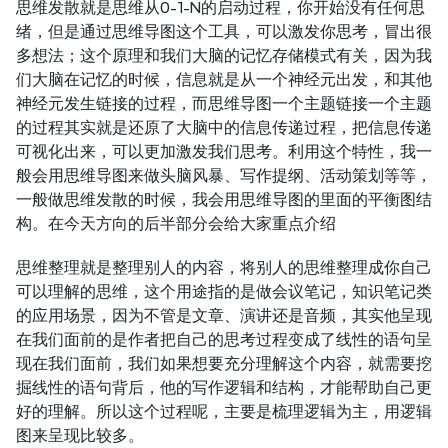
思维发散就是思维从0-1-N的启动过程，你开始没有任何思
绪，但是通过思维导图这个工具，可以激发你思考，冒出很
多想法；这个原理和我们大脑的记忆存储模式有关，因为我
们大脑在记忆的时候，信息就是从一个神经元出发，和其他
神经元发生链接的过程，而思维导图一个主题链接一个主题
的过程其实就是还原了大脑中的信息传递过程，把信息传递
可视化出来，可以更加激发我们思考。利用这个特性，我一
般会用思维导图来做头脑风暴、写作提纲、活动策划等等，
一般做思维发散的时候，我会用思维导图的里面的平衡图结
构。在今天方向的后半部分会给大家重点介绍
思维整理就是整理别人的内容，将别人的思维整理成你自己
可以理解的思维，这个用途指的是做会议笔记，知识笔记类
的应用场景，因为不管是文章、演讲还是音频，其实他呈现
在我们面前的是作者把自己的思考过程变成了线性的语句呈
现在我们面前，我们如果想要充分理解这个内容，就需要挖
掘线性的语句背后，他的写作逻辑和结构，才能帮助自己更
好的理解。所以这个过程呢，主要是梳理逻辑为主，用逻辑
图来呈现比较多。