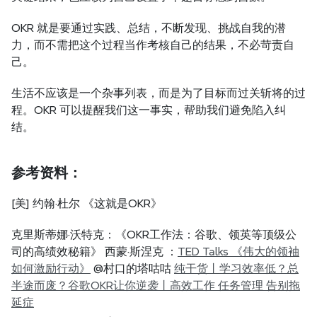
OKR 就是要通过实践、总结，不断发现、挑战自我的潜
力，而不需把这个过程当作考核自己的结果，不必苛责自
己。
生活不应该是一个杂事列表，而是为了目标而过关斩将的过
程。OKR 可以提醒我们这一事实，帮助我们避免陷入纠
结。
参考资料：
[美] 约翰·杜尔 《这就是OKR》
克里斯蒂娜·沃特克：《OKR工作法：谷歌、领英等顶级公
司的高绩效秘籍》 西蒙·斯涅克 ：
TED Talks 《伟大的领袖
如何激励行动》
 @村口的塔咕咕 
纯干货丨学习效率低？总
半途而废？谷歌OKR让你逆袭丨高效工作 任务管理 告别拖
延症