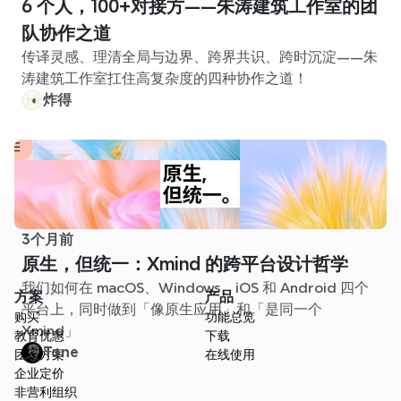
6 个人，100+对接方——朱涛建筑工作室的团
队协作之道
传译灵感、理清全局与边界、跨界共识、跨时沉淀——朱
涛建筑工作室扛住高复杂度的四种协作之道！
炸得
3个月前
原生，但统一：Xmind 的跨平台设计哲学
我们如何在 macOS、Windows、iOS 和 Android 四个
方案
产品
平台上，同时做到「像原生应用」和「是同一个
购买
功能总览
Xmind」
教育优惠
下载
Tone
团队方案
在线使用
企业定价
非营利组织