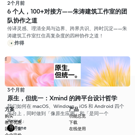
2个月前
6 个人，100+对接方——朱涛建筑工作室的团
队协作之道
传译灵感、理清全局与边界、跨界共识、跨时沉淀——朱
涛建筑工作室扛住高复杂度的四种协作之道！
炸得
3个月前
原生，但统一：Xmind 的跨平台设计哲学
我们如何在 macOS、Windows、iOS 和 Android 四个
方案
产品
平台上，同时做到「像原生应用」和「是同一个
购买
功能总览
Xmind」
教育优惠
下载
Tone
团队方案
在线使用